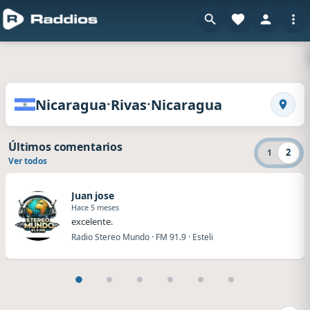
en Rad
Radios de Nicaragua · Rivas · Nicaragua
·
·
Nicaragua
Rivas
Nicaragua
Busca
Últimos comentarios
2
1
Ver todos
Juan jose
Hace 5 meses
excelente.
Radio Stereo Mundo · FM 91.9 · Esteli