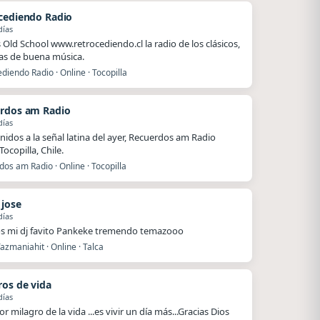
cediendo Radio
días
Old School www.retrocediendo.cl la radio de los clásicos,
as de buena música.
diendo Radio · Online · Tocopilla
rdos am Radio
días
nidos a la señal latina del ayer, Recuerdos am Radio
ocopilla, Chile.
os am Radio · Online · Tocopilla
 jose
días
s mi dj favito Pankeke tremendo temazooo
azmaniahit · Online · Talca
ros de vida
días
r milagro de la vida ...es vivir un día más...Gracias Dios