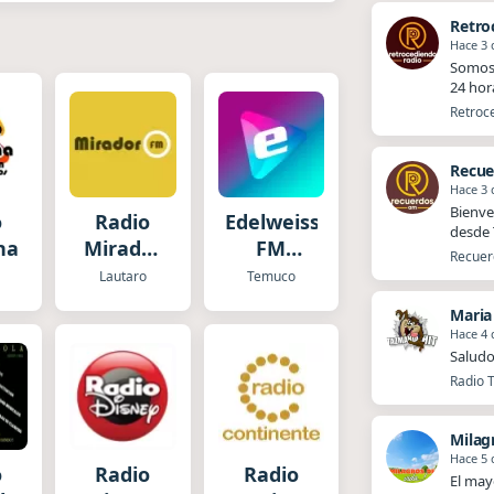
Retro
Hace 3 
Somos 
24 hor
Retroce
Recue
Hace 3 
Bienve
o
Radio
Edelweiss
desde T
na
Mirador
FM
Recuerd
Lautaro
Temuco
Lautaro
Temuco
Maria
Hace 4 
Saludo
Radio T
Milag
Hace 5 
o
Radio
Radio
El mayo