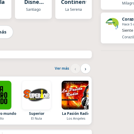
la
Disney
Continente
Milagro
Chile
Santiago
La Serena
Coraz
Hace 5 
Siente 
más
Corazón
‹
›
Ver más
tro mundo
Superior
La Pasión Radio
Villanos Radio
llo
El Nula
Los Angeles
Villa Carlos Paz