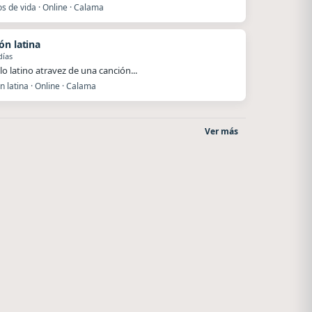
s de vida · Online · Calama
ón latina
días
lo latino atravez de una canción...
 latina · Online · Calama
Ver más
La Ranchada
After One
Córdoba
Rosario