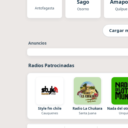
Sago
Amapo
Antofagasta
Osorno
Quilpue
Cargar 
Anuncios
Radios Patrocinadas
Style fm chile
Radio La Chukara
Nada del o
Cauquenes
Santa Juana
Unqui