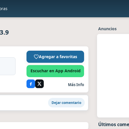
oras
Anuncios
3.9
Agregar a favoritas
Escuchar en App Android
Más Info
Dejar comentario
Últimos come