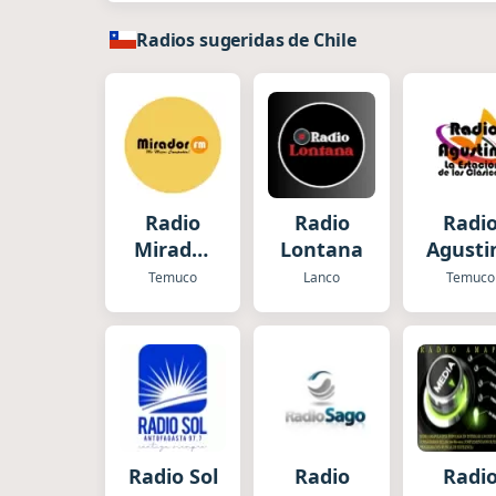
Radios sugeridas de Chile
Radio
Radio
Radi
Mirador
Lontana
Agusti
Temuco
Temuco
Lanco
Temuco
Radio Sol
Radio
Radi