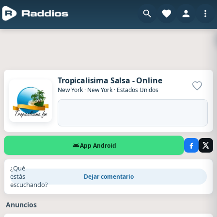
Tropicalisima Salsa - Online
Agrega
New York
·
New York
·
Estados Unidos
App Android
¿Qué
estás
Dejar comentario
escuchando?
Anuncios