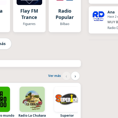
a
Flay FM
Radio
Ana
Trance
Popular
Hace 2
MUY B
Figueres
Bilbao
Radio D
más
‹
›
Ver más
tro mundo
Radio La Chukara
Superior
La Ranchada