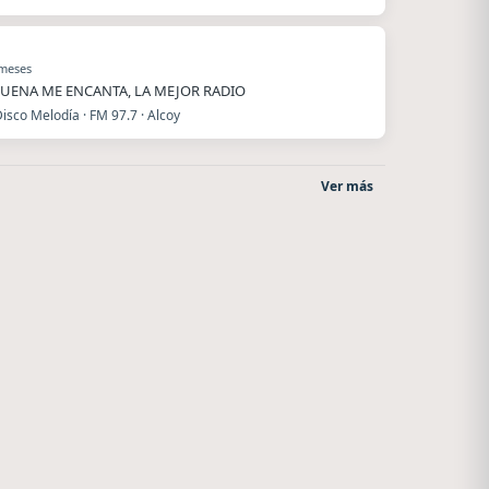
 meses
UENA ME ENCANTA, LA MEJOR RADIO
isco Melodía · FM 97.7 · Alcoy
Ver más
After One
Style fm chile