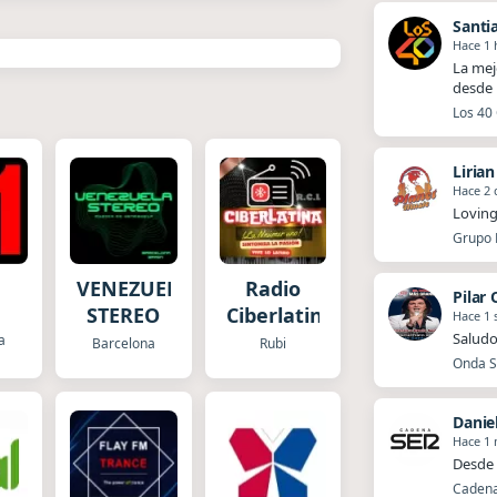
Santi
Hace 1 
La mej
desde 
Los 40 
Liria
Hace 2 
Loving
Grupo P
1
VENEZUELA
Radio
Pilar
STEREO
Ciberlatina
Hace 1
Saludo
a
Barcelona
Rubi
Onda Sa
Danie
Hace 1
Desde 
Cadena 