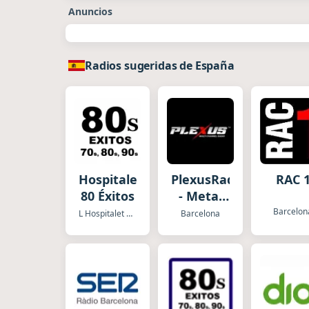
Anuncios
Radios sugeridas de España
Hospitalet
PlexusRadio.com
RAC 
80 Éxitos
- Metal
Channel
Barcelon
L Hospitalet de Llobregat
Barcelona