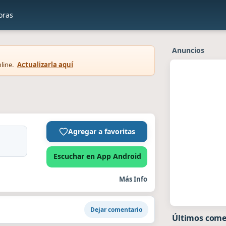
oras
Anuncios
line.
Actualizarla aquí
Agregar a favoritas
Escuchar en App Android
Más Info
Dejar comentario
Últimos come