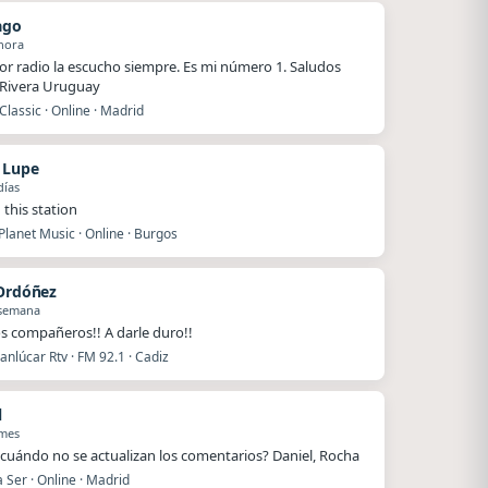
ago
hora
or radio la escucho siempre. Es mi número 1. Saludos
Rivera Uruguay
Classic · Online · Madrid
n Lupe
días
 this station
lanet Music · Online · Burgos
 Ordóñez
 semana
s compañeros!! A darle duro!!
nlúcar Rtv · FM 92.1 · Cadiz
l
 mes
cuándo no se actualizan los comentarios? Daniel, Rocha
Ser · Online · Madrid