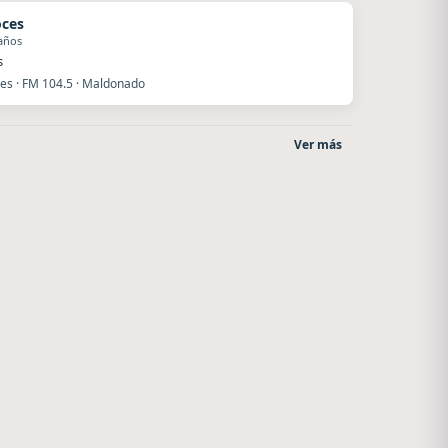
ces
años
s
es · FM 104.5 · Maldonado
Ver más