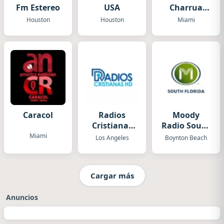
Fm Estereo
USA
Charrua
USA
Houston
Houston
Miami
Caracol
Radios
Moody
Cristianas
Radio South
HD
Florida
Miami
Los Angeles
Boynton Beach
Cargar más
Anuncios