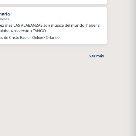
maria
 meses
ez mas LAS ALABANZAS son musica del mundo, haber si
alabanzas version TANGO.
es de Cristo Radio · Online · Orlando
Ver más
Villanos Radio
Style fm chile
Villa Carlos Paz
Cauquenes