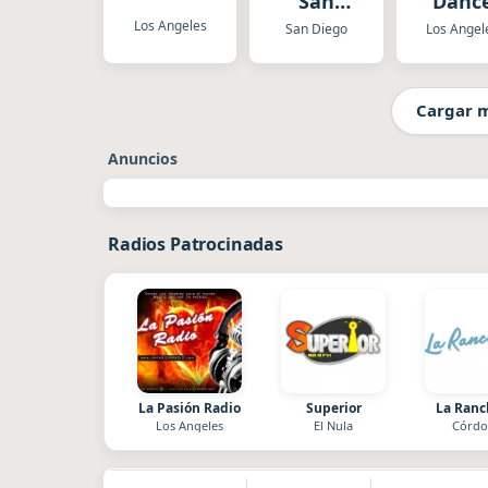
San
Danc
Diego
Los Angeles
San Diego
Los Angel
Cargar 
Anuncios
Radios Patrocinadas
La Pasión Radio
Superior
La Ran
Los Angeles
El Nula
Córdo