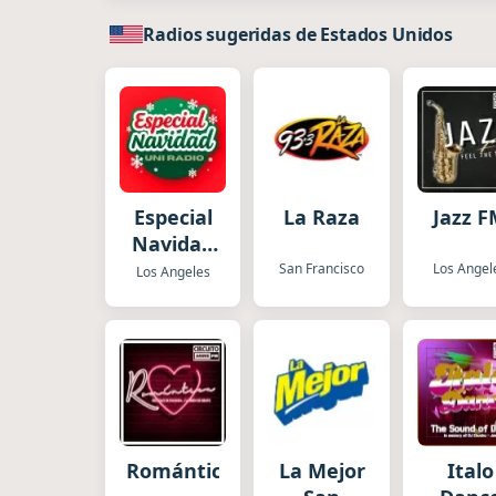
Radios sugeridas de Estados Unidos
Especial
La Raza
Jazz 
Navidad
Uni
San Francisco
Los Angel
Los Angeles
Radio
Romántica
La Mejor
Italo