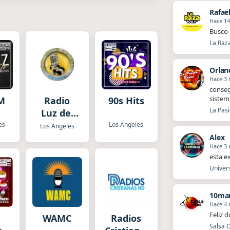
Rafae
Hace 14
Busco 
La Raz
Orlan
Hace 3
​​cons
sistem
FM
Radio
90s Hits
La Pasi
Luz del
Evangelio
es
Los Angeles
Los Angeles
Alex
Hace 3
esta e
Univers
10mar
Hace 4
Feliz 
WAMC
Radios
Salsa O