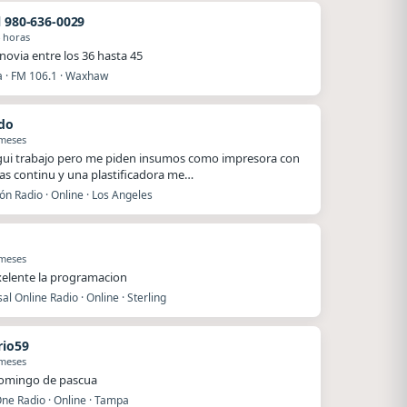
l 980-636-0029
 horas
novia entre los 36 hasta 45
a · FM 106.1 · Waxhaw
do
 meses
egui trabajo pero me piden insumos como impresora con
as continu y una plastificadora me…
ón Radio · Online · Los Angeles
 meses
xelente la programacion
al Online Radio · Online · Sterling
io59
 meses
domingo de pascua
ne Radio · Online · Tampa