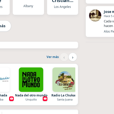
e
Cristianas
HD
Albany
es
Los Angeles
Jose 
Hace 5
Cada v
más
hacen 
Alos Pi
‹
›
Ver más
chada
Nada del otro mundo
Radio La Chukara
After One
ba
Unquillo
Santa Juana
Rosario