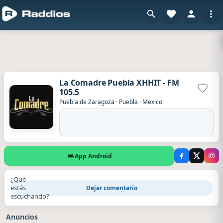
La Comadre Puebla XHHIT - FM
105.5
Agrega
Puebla de Zaragoza
·
Puebla
·
Mexico
App Android
¿Qué
estás
Dejar comentario
escuchando?
Anuncios