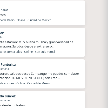
 horas
issss
eda Radio · Online · Ciudad de Mexico
ner
días
nte estación! Muy buena música y gran variedad de
mación. Saludos desde el extranjero…
xitos Inmortales · Online · San Luis Potosi
 Panterita
 semana
iburon, saludos desde Zumpango me puedes complacer
 canción TU ME VUELVES LOCO, con Fran…
ibraciones · Online · Ciudad de Mexico
do suarez
 semanas
s desde mi trabajo