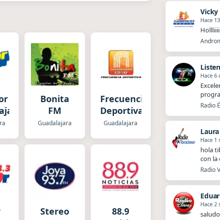
Vicky
Hace 13
Hollliii
Androm
Liste
Hace 6 
Excele
progra
or
Bonita
Frecuencia
Radio É
ajara
FM
Deportiva
ra
Guadalajara
Guadalajara
Laura
Hace 1
hola t
con la
Radio V
Eduar
Hace 2
r
Stereo
88.9
saludo