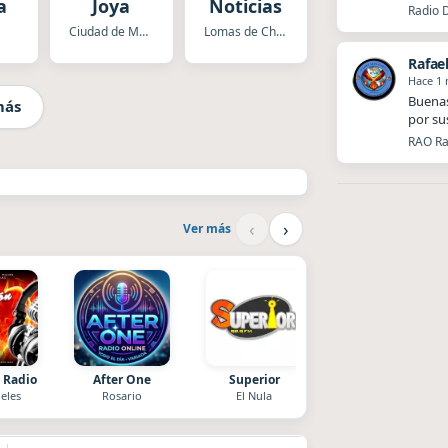
a
Joya
Noticias
Radio 
Ciudad de Mexico
Lomas de Chapultepec
Rafae
Hace 1
Buenas
más
por su
RAO Ra
‹
›
Ver más
 Radio
After One
Superior
Nada del otro mund
eles
Rosario
El Nula
Unquillo