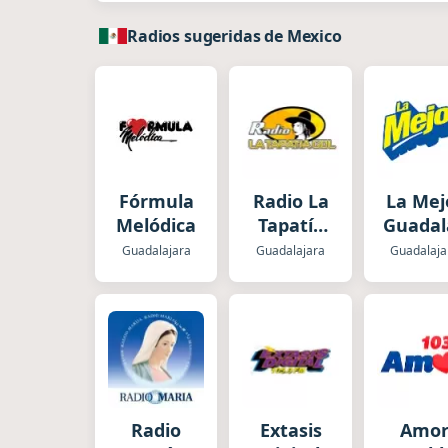
Radios sugeridas de Mexico
Fórmula
Radio La
La Mej
Melódica
Tapatía
Guadal
GDL
Guadalajara
Guadalajara
Guadalaja
Radio
Extasis
Amo