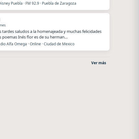
Disney Puebla · FM 92.9 · Puebla de Zaragoza
l
 mes
 tardes saludos a la homenajeada y muchas felicidades
s poemas Inés flor es de su herman…
dio Alfa Omega · Online · Ciudad de Mexico
Ver más
o
Radio La Chukara
La Ranchada
Santa Juana
Córdoba