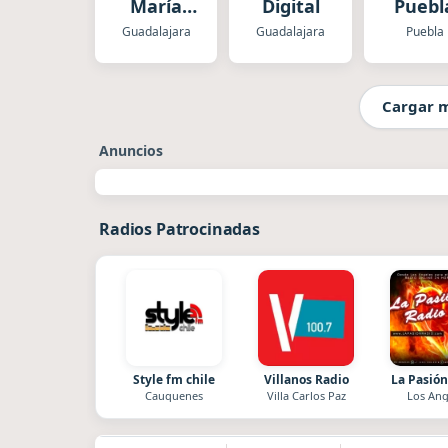
María
Digital
Puebl
México
Guadalajara
Guadalajara
Puebla
Cargar 
Anuncios
Radios Patrocinadas
Style fm chile
Villanos Radio
La Pasión
Cauquenes
Villa Carlos Paz
Los Ang