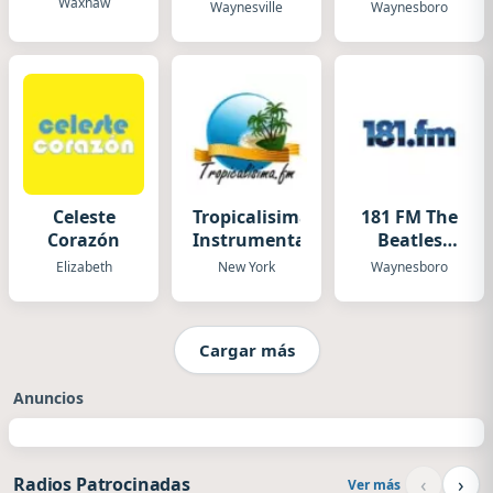
Music
Waxhaw
Waynesville
Waynesboro
Celeste
Tropicalisima.Fm
181 FM The
Corazón
Instrumental
Beatles
Channel
Elizabeth
New York
Waynesboro
Cargar más
Anuncios
‹
›
Radios Patrocinadas
Ver más