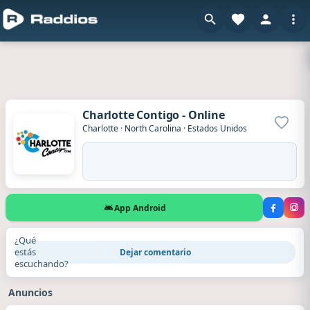
Charlotte Contigo - Online
Agrega
Charlotte
·
North Carolina
·
Estados Unidos
App Android
¿Qué
estás
Dejar comentario
escuchando?
Anuncios