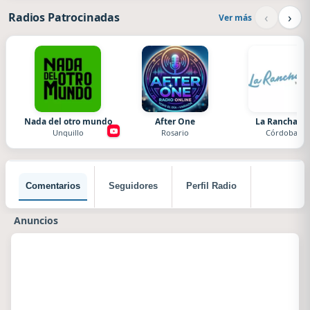
‹
›
Radios Patrocinadas
Ver más
Nada del otro mundo
After One
La Ranchada
Unquillo
Rosario
Córdoba
Comentarios
Seguidores
Perfil Radio
Anuncios