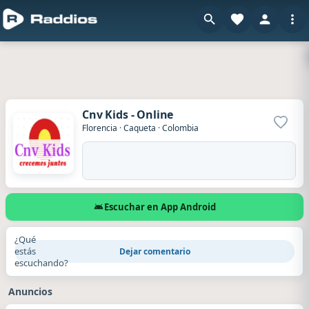
Cnv Kids - Online
Agrega
Florencia
·
Caqueta
·
Colombia
Escuchar en App Android
¿Qué
estás
Dejar comentario
escuchando?
Anuncios