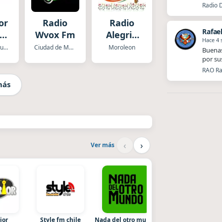
Radio 
or
Radio
Radio
Rafae
a
Wvox Fm
Alegria
Hace 4
rez
XHBV
Oaxaca de Juarez
Ciudad de Mexico
Moroleon
Buenas
por su
RAO Ra
más
‹
›
Ver más
ior
Style fm chile
Nada del otro mundo
La Ranchada