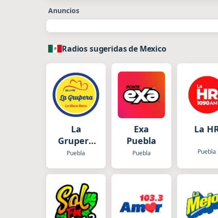
Anuncios
Radios sugeridas de Mexico
La
Exa
La H
Grupera
Puebla
Radio
Puebla
Puebla
Puebla