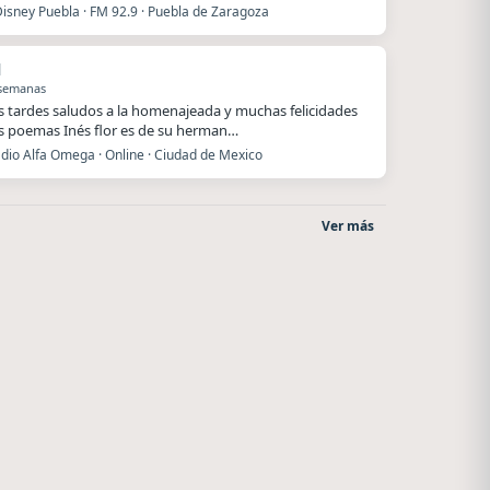
Disney Puebla · FM 92.9 · Puebla de Zaragoza
l
 semanas
 tardes saludos a la homenajeada y muchas felicidades
s poemas Inés flor es de su herman…
dio Alfa Omega · Online · Ciudad de Mexico
Ver más
Villanos Radio
Radio La Chukara