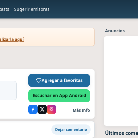
casts
Sugerir emisoras
Anuncios
lizarla aquí
Agregar a favoritas
Escuchar en App Android
Más Info
Dejar comentario
Últimos come