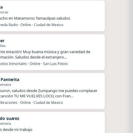
ca
horas
ucho en Matamoros Tamaulipas saludos
eda Radio · Online · Ciudad de Mexico
ner
días
nte estación! Muy buena música y gran variedad de
mación. Saludos desde el extranjero…
xitos Inmortales · Online · San Luis Potosi
 Panterita
 semana
iburon, saludos desde Zumpango me puedes complacer
 canción TU ME VUELVES LOCO, con Fran…
ibraciones · Online · Ciudad de Mexico
do suarez
 semana
s desde mi trabajo