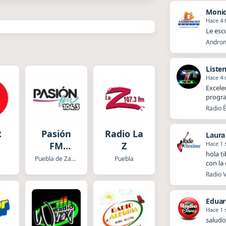
Moni
Hace 4 
Le esc
Androm
Liste
Hace 4 
Excele
progra
Radio É
R
Pasión
Radio La
Laura
Hace 1
FM
Z
hola t
XHPUE
Puebla de Zaragoza
Puebla
con la
Radio V
Eduar
Hace 1
saludo