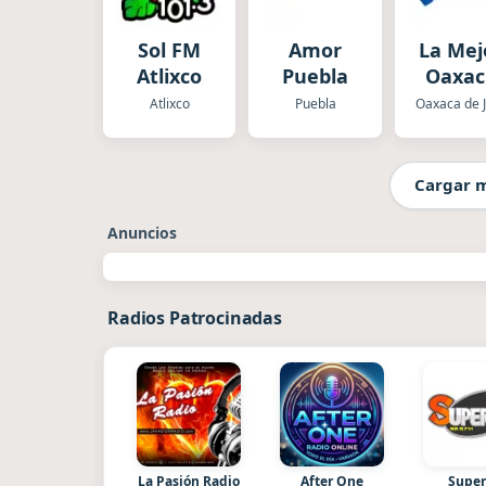
Sol FM
Amor
La Mej
Atlixco
Puebla
Oaxac
de Jua
Atlixco
Puebla
Cargar 
Anuncios
Radios Patrocinadas
La Pasión Radio
After One
Super