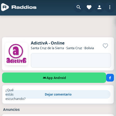
AdictivA - Online
Agrega
Santa Cruz de la Sierra
·
Santa Cruz
·
Bolivia
App Android
¿Qué
estás
Dejar comentario
escuchando?
Anuncios