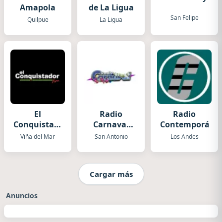
Amapola
de La Ligua
San Felipe
Quilpue
La Ligua
El
Radio
Radio
Conquistador
Carnaval
Contemporáne
Viña del
San
Viña del Mar
San Antonio
Los Andes
Mar
Antonio
Cargar más
Anuncios