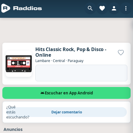
Hits Classic Rock, Pop & Disco -
Online
Agrega
Lambare
·
Central
·
Paraguay
Escuchar en App Android
¿Qué
estás
Dejar comentario
escuchando?
Anuncios