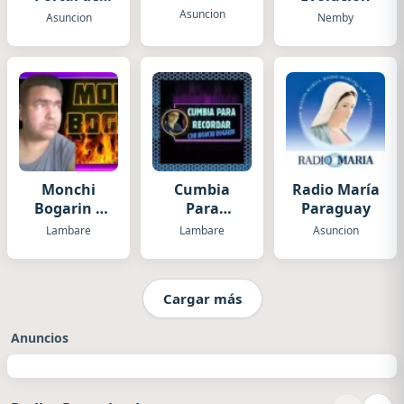
Norte
Asuncion
Asuncion
Nemby
Monchi
Cumbia
Radio María
Bogarin y
Para
Paraguay
su
Recordar
Lambare
Lambare
Asuncion
repertorio
con Monchi
musical
Bogarin
Cargar más
Anuncios