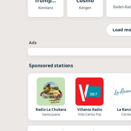
Trumpet
Cosmo
Song
Baden-Ba
Konstanz
Köngen
Load mo
Ads
Sponsored stations
Radio La Chukara
Villanos Radio
La Ran
Santa Juana
Villa Carlos Paz
Córdo