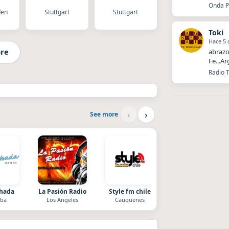
Onda Pr
den
Stuttgart
Stuttgart
Toki
Hace 5 
re
abrazo
Fe...A
Alema
Radio 
‹
›
See more
chada
La Pasión Radio
Style fm chile
After One
ba
Los Angeles
Cauquenes
Rosario