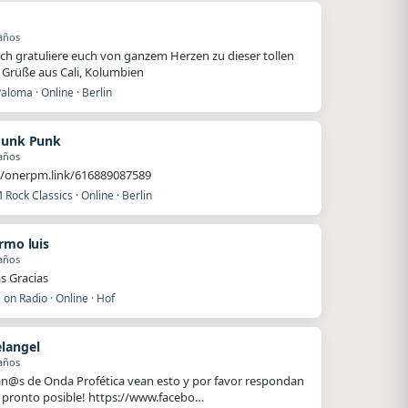
años
 ich gratuliere euch von ganzem Herzen zu dieser tollen
 Grüße aus Cali, Kolumbien
aloma · Online · Berlin
Funk Punk
años
//onerpm.link/616889087589
 Rock Classics · Online · Berlin
ermo luis
años
 Gracias
on Radio · Online · Hof
langel
años
@s de Onda Profética vean esto y por favor respondan
 pronto posible! https://www.facebo…