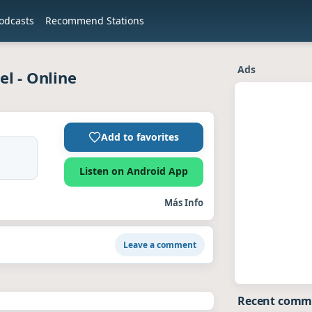
odcasts
Recommend Stations
Ads
el - Online
Add to favorites
Listen on Android App
Más Info
Leave a comment
Recent comm