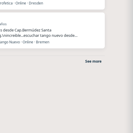
ofetica · Online · Dresden
años
s desde Cap.Bermúdez Santa
rg.\nincreible...escuchar tango nuevo desde
nia..\nmucha…
Tango Nuevo · Online · Bremen
See more
Superior
Nada del otro mundo
El Nula
Unquillo