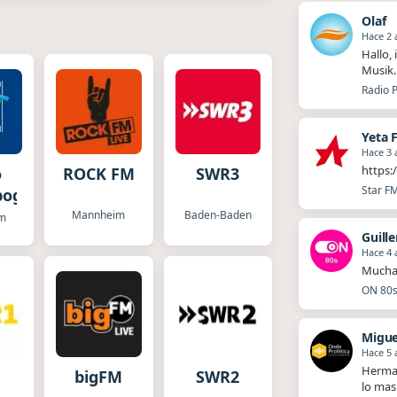
Olaf
Hace 2 
Hallo,
Musik.
Radio P
Yeta 
Hace 3 
https:
o
ROCK FM
SWR3
Star FM
bogen
Mannheim
Baden-Baden
m
Guill
Hace 4 
Muchas
ON 80s 
Migue
Hace 5 
Herman
1
bigFM
SWR2
lo mas