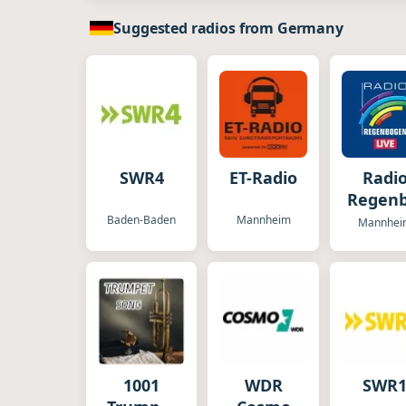
Suggested radios from Germany
SWR4
ET-Radio
Radi
Regen
Baden-Baden
Mannheim
Mannhei
1001
WDR
SWR