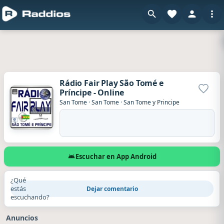
Rádio Fair Play São Tomé e
Príncipe - Online
Agrega
San Tome
·
San Tome
·
San Tome y Principe
Escuchar en App Android
¿Qué
estás
Dejar comentario
escuchando?
Anuncios