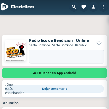
Radio Eco de Bendición - Online
Agrega
Santo Domingo
·
Santo Domingo
·
Republica Dominicana
Escuchar en App Android
¿Qué
estás
Dejar comentario
escuchando?
Anuncios