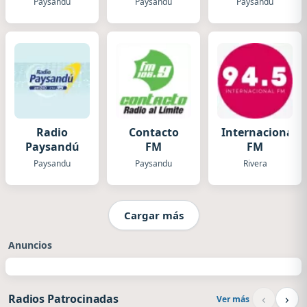
Paysandu
Paysandu
Paysandu
Radio
Contacto
Internacional
Paysandú
FM
FM
Paysandu
Paysandu
Rivera
Cargar más
Anuncios
‹
›
Radios Patrocinadas
Ver más