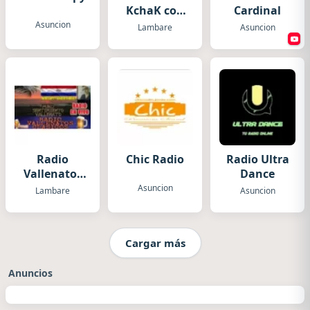
KchaK con
Cardinal
Monchi
Asuncion
Lambare
Asuncion
Bogarin
Radio
Radio
Chic Radio
Radio Ultra
Vallenatos
Dance
Clásicos
Asuncion
Lambare
Asuncion
Cargar más
Anuncios