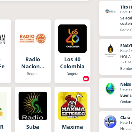
Tito 
Hace 1
Se aca
costeñ
Radio 
SNAY
Hace 2
HOLA 
o
Radio
Los 40
32139
Fe
Nacional
Colombia
Bomber
Colombia
Bogota
Bogota
Nelso
Hace 2
Buena
Ondamb
Clara
Hace 1
AR
Suba
Maxima
Hola a