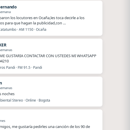
Hernando
 semana
baron los locutores en Ocaña,les toca decirle a los
os para que hagan la publicidad,con …
Catatumbo · AM 1150 · Ocaña
KER
 semanas
ME GUSTARIA CONTACTAR CON USTEDES MI WHATSAPP
04210
os Pandi · FM 91.5 · Pandi
n
 semanas
s noches
iental Stereo · Online · Bogota
 mes
migos, me gustaría pedirles una canción de los 90 de