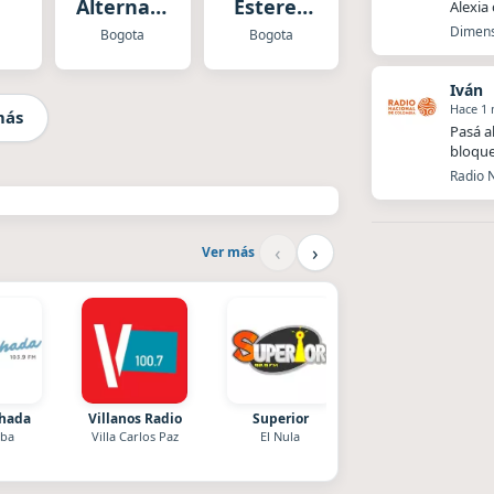
Alternativa
Estereo
Alexia
Estereo
Bogotá
Dimens
Bogota
Bogota
Iván
Hace 1
más
Pasá a
bloque
Radio N
‹
›
Ver más
chada
Villanos Radio
Superior
La Pasión Radio
ba
Villa Carlos Paz
El Nula
Los Angeles