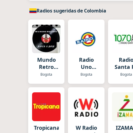
Radios sugeridas de Colombia
Mundo
Radio
Radi
Retro
Uno
Santa 
Rock en
Bogota
Bogota
Bogota
Bogota
Español
Tropicana
W Radio
IZAM