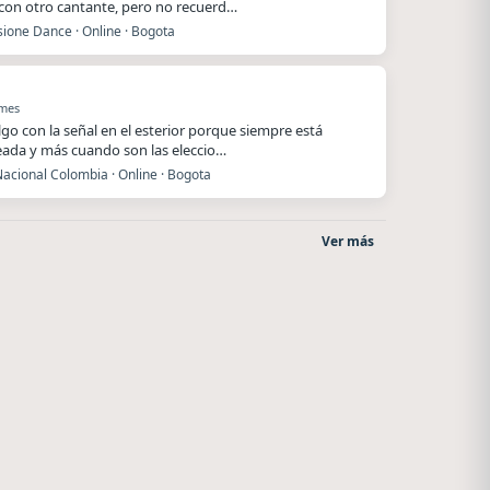
 con otro cantante, pero no recuerd…
ione Dance · Online · Bogota
 mes
lgo con la señal en el esterior porque siempre está
ada y más cuando son las eleccio…
acional Colombia · Online · Bogota
Ver más
After One
Radio La Chukara
Rosario
Santa Juana