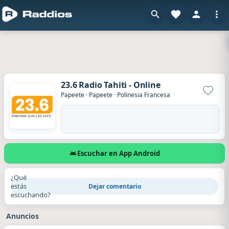
23.6 Radio Tahiti - Online
Agrega
Papeete
·
Papeete
·
Polinesia Francesa
Escuchar en App Android
¿Qué
estás
Dejar comentario
escuchando?
Anuncios