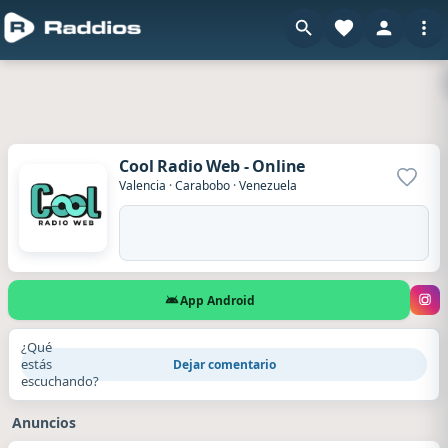
Cool Radio Web - Online
Agrega
Valencia
·
Carabobo
·
Venezuela
App Android
¿Qué
estás
Dejar comentario
escuchando?
Anuncios