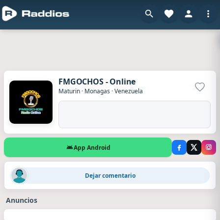
FMGOCHOS - Online
Agrega
Maturin
·
Monagas
·
Venezuela
App Android
Robert
·
Hace 9 horas
Dejar comentario
Excelente musica muy buena la Recomiendo
Anuncios