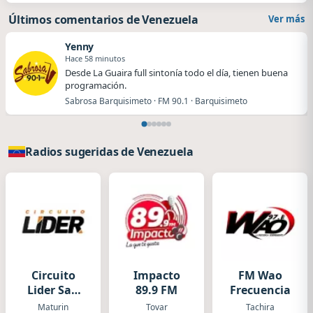
Últimos comentarios de Venezuela
Ver más
Yenny
Hace 58 minutos
Desde La Guaira full sintonía todo el día, tienen buena
programación.
Sabrosa Barquisimeto · FM 90.1 · Barquisimeto
Radios sugeridas de Venezuela
Circuito
Impacto
FM Wao
Lider San
89.9 FM
Frecuencia
Cristobal
Maturin
Tovar
Tachira