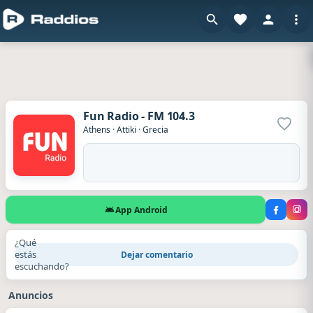
Fun Radio - FM 104.3
Agrega
Athens
·
Attiki
·
Grecia
App Android
¿Qué
estás
Dejar comentario
escuchando?
Anuncios