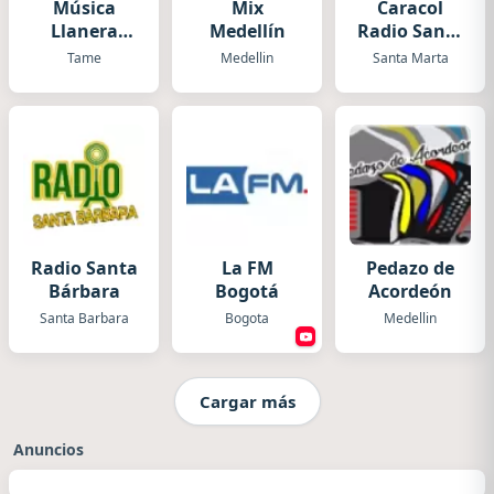
Música
Mix
Caracol
Llanera
Medellín
Radio Santa
Radio
Marta
Tame
Medellin
Santa Marta
Radio Santa
La FM
Pedazo de
Bárbara
Bogotá
Acordeón
Santa Barbara
Bogota
Medellin
Cargar más
Anuncios