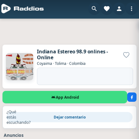
Indiana Estereo 98.9 onlines -
Online
Agrega
Coyaima
·
Tolima
·
Colombia
App Android
¿Qué
estás
Dejar comentario
escuchando?
Anuncios