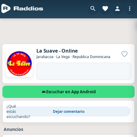
La Suave - Online
Agrega
Jarabacoa
·
La Vega
·
Republica Dominicana
Escuchar en App Android
¿Qué
estás
Dejar comentario
escuchando?
Anuncios