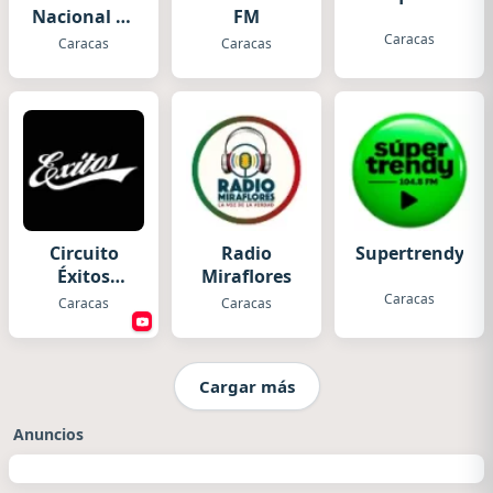
Nacional de
FM
Venezuela
Caracas
Caracas
Caracas
Informativa
RNV
Circuito
Radio
Supertrendy
Éxitos
Miraflores
Caracas
Caracas
Caracas
Caracas
Cargar más
Anuncios