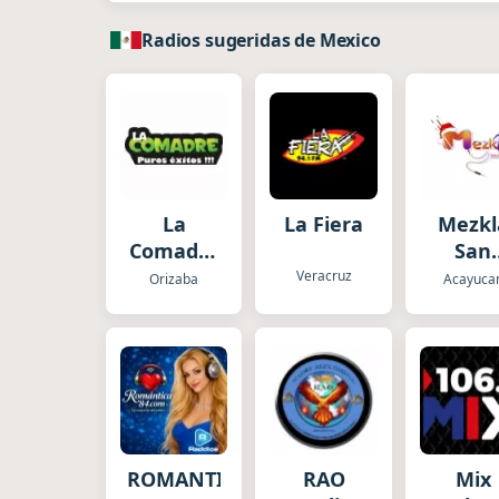
Radios sugeridas de Mexico
La
La Fiera
Mezkl
Comadre
San
Orizaba
André
Veracruz
Orizaba
Acayuca
Tuxtl
ROMANTICA84COM
RAO
Mix