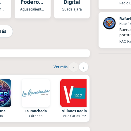
x
Poderosa
Digital
Radio 
Aguascalientes
Ciudad de Mexico
Aguascalientes
Guadalajara
Rafae
Hace 4
Buenas
más
por su
RAO Ra
‹
›
Ver más
One
La Ranchada
Villanos Radio
Radio La Chukara
io
Córdoba
Villa Carlos Paz
Santa Juana