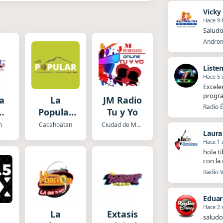
Vicky
Hace 9 
Saludo
Androm
Liste
Hace 5 
Excele
progra
a
La
JM Radio
Radio É
Popular
Tu y Yo
s
IMER
n
Cacahoatan
Ciudad de Mexico
Laura
a
Hace 1
hola t
con la
Radio V
Eduar
Hace 2
La
Extasis
saludo