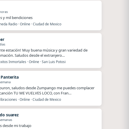
horas
s y mil bendiciones
eda Radio · Online · Ciudad de Mexico
ner
días
nte estación! Muy buena música y gran variedad de
mación. Saludos desde el extranjero…
xitos Inmortales · Online · San Luis Potosi
 Panterita
 semana
iburon, saludos desde Zumpango me puedes complacer
 canción TU ME VUELVES LOCO, con Fran…
ibraciones · Online · Ciudad de Mexico
do suarez
 semanas
s desde mi trabajo