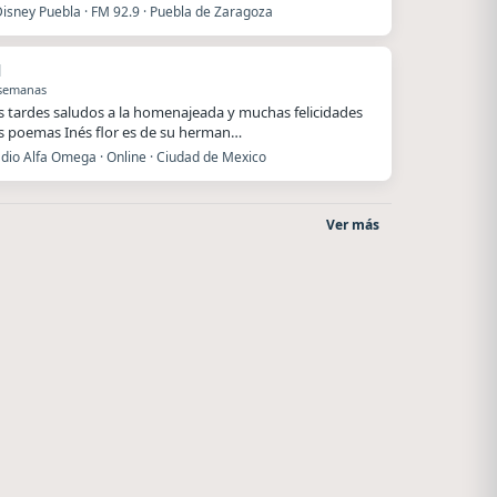
Disney Puebla · FM 92.9 · Puebla de Zaragoza
l
 semanas
 tardes saludos a la homenajeada y muchas felicidades
s poemas Inés flor es de su herman…
dio Alfa Omega · Online · Ciudad de Mexico
Ver más
Nada del otro mundo
Superior
Unquillo
El Nula