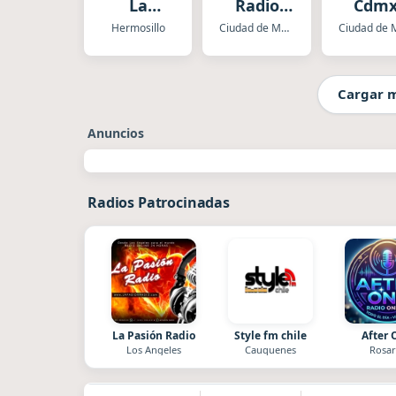
La
Radio
Cdm
estación
Alfa
Hermosillo
Ciudad de Mexico
del Amor
Omega
Cargar 
Anuncios
Radios Patrocinadas
La Pasión Radio
Style fm chile
After 
Los Angeles
Cauquenes
Rosar