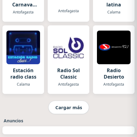
Carnaval
latina
Antofagasta
Antofagasta
Antofagasta
Calama
Estación
Radio Sol
Radio
radio class
Classic
Desierto
Calama
Antofagasta
Antofagasta
Cargar más
Anuncios