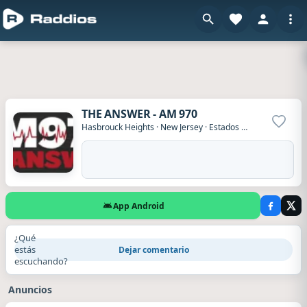
THE ANSWER - AM 970
Agrega
Hasbrouck Heights
·
New Jersey
·
Estados Unidos
App Android
¿Qué
estás
Dejar comentario
escuchando?
Anuncios