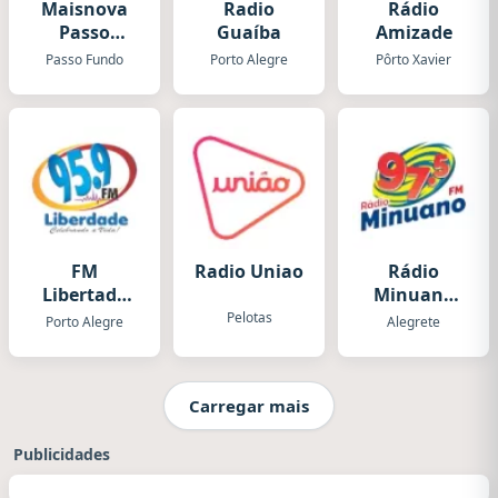
Maisnova
Radio
Rádio
Passo
Guaíba
Amizade
Fundo
Passo Fundo
Porto Alegre
Pôrto Xavier
FM
Radio Uniao
Rádio
Libertade
Minuano
Bélem
FM
Pelotas
Porto Alegre
Alegrete
Carregar mais
Publicidades