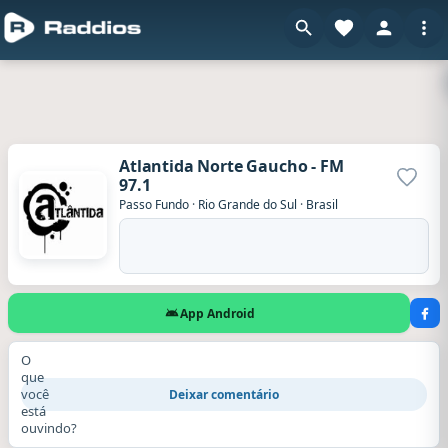
Atlantida Norte Gaucho - FM
97.1
Adicio
Passo Fundo
·
Rio Grande do Sul
·
Brasil
App Android
O
que
você
Deixar comentário
está
ouvindo?