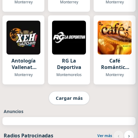
Radio
Monterrey
Monterrey
Monterrey
Antología
RG La
Café
Vallenata
Deportiva
Romántico
XEH
Radio
Monterrey
Montemorelos
Monterrey
Cargar más
Anuncios
‹
›
Radios Patrocinadas
Ver más