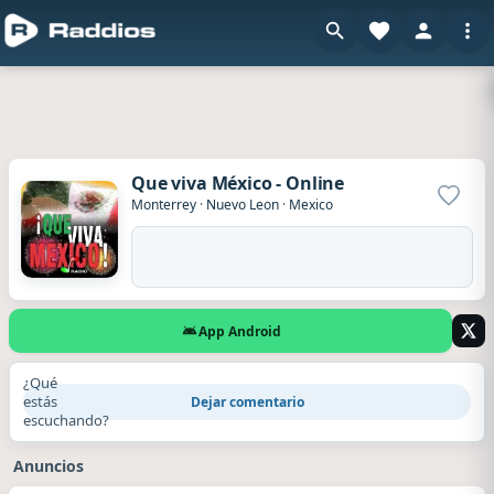
Que viva México - Online
Agrega
Monterrey
·
Nuevo Leon
·
Mexico
App Android
¿Qué
estás
Dejar comentario
escuchando?
Anuncios