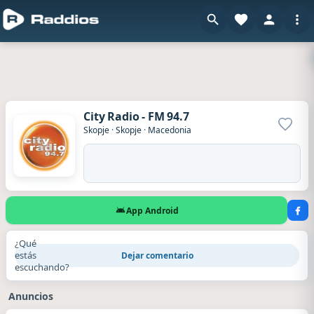
City Radio - FM 94.7
Agrega
Skopje
·
Skopje
·
Macedonia
App Android
¿Qué
estás
Dejar comentario
escuchando?
Anuncios