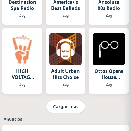
Destination
America\'s
Ansolute
Spa Radio
Best Ballads
90s Radio
Zug
Zug
Zug
HIGH
Adult Urban
Ottos Opera
VOLTAGE
Hits Choise
House
RADIO
Music
Zug
Zug
Zug
Cargar más
Anuncios