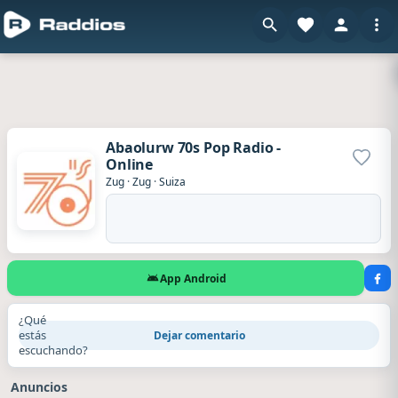
Abaolurw 70s Pop Radio -
Online
Agrega
Zug
·
Zug
·
Suiza
App Android
¿Qué
estás
Dejar comentario
escuchando?
Anuncios