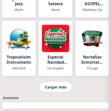
Jazz
Salsera
GOSPEL
STATION
Miami
Miami
Oklahoma City
Tropicalisima.Fm
Especial
Norteñas
Instrumental
Navidad
Inmortales
Uni Radio
Radio
New York
Los Angeles
Chicago
Cargar más
Anuncios