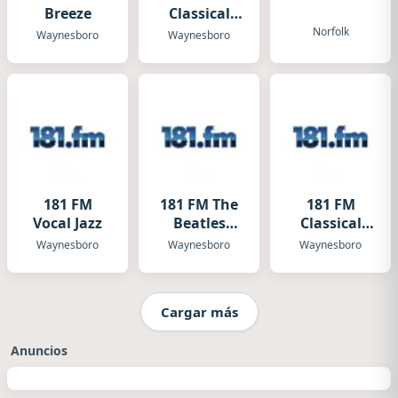
Breeze
Classical
Jazz
Norfolk
Waynesboro
Waynesboro
181 FM
181 FM The
181 FM
Vocal Jazz
Beatles
Classical
Channel
Music
Waynesboro
Waynesboro
Waynesboro
Cargar más
Anuncios