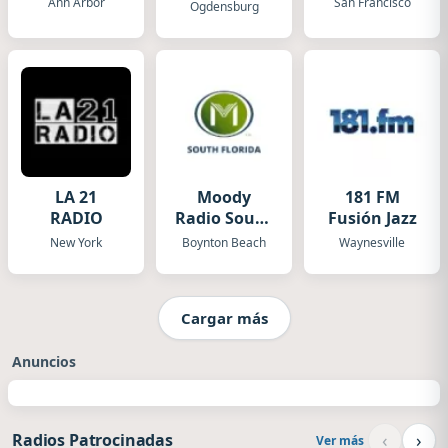
Ann Arbor
San Francisco
Ogdensburg
LA 21
Moody
181 FM
RADIO
Radio South
Fusión Jazz
Florida
New York
Boynton Beach
Waynesville
Cargar más
Anuncios
‹
›
Radios Patrocinadas
Ver más