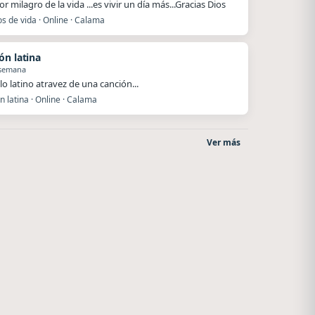
r milagro de la vida ...es vivir un día más...Gracias Dios
s de vida · Online · Calama
ón latina
 semana
lo latino atravez de una canción...
 latina · Online · Calama
Ver más
Nada del otro mundo
After One
Unquillo
Rosario