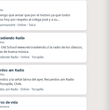
o
día
.tengo que avisar que por el motivo ya que todos
s hoy por respeto al colega José y a su…
azmaniahit · Online · Talca
cediendo Radio
días
Old School www.retrocediendo.cl la radio de los clásicos,
as de buena música.
diendo Radio · Online · Tocopilla
rdos am Radio
días
nidos a la señal latina del ayer, Recuerdos am Radio
ocopilla, Chile.
os am Radio · Online · Tocopilla
ros de vida
 semana