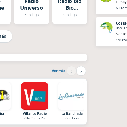
o
Radio
Radio Bio
El mayo
neros
Universo
Bio
Milagro
Santiago
o
Santiago
Santiago
Coraz
Hace 1
Siente 
más
Corazón
‹
›
Ver más
ior
Villanos Radio
La Ranchada
La Pasión Radio
la
Villa Carlos Paz
Córdoba
Los Angeles