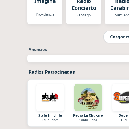
Imagina
Radio
Radi
Concierto
Carabi
Providencia
Santiago
Santiag
Cargar 
Anuncios
Radios Patrocinadas
Style fm chile
Radio La Chukara
Super
Cauquenes
Santa Juana
El Nu