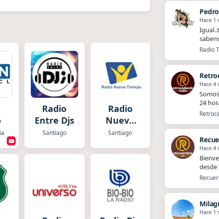
Pedr
Hace 1 
Igual.
sabemo
Radio T
Retro
Hace 4 
Somos 
24 hor
Radio
Radio
Retroce
o
Entre Djs
Nuevo
Tiempo
ia
Santiago
Santiago
Recue
Chile
Hace 4 
Bienve
desde T
Recuerd
Milag
Hace 1