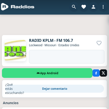
RADIO KPLM - FM 106.7
Agrega
Lockwood
·
Missouri
·
Estados Unidos
App Android
¿Qué
estás
Dejar comentario
escuchando?
Anuncios