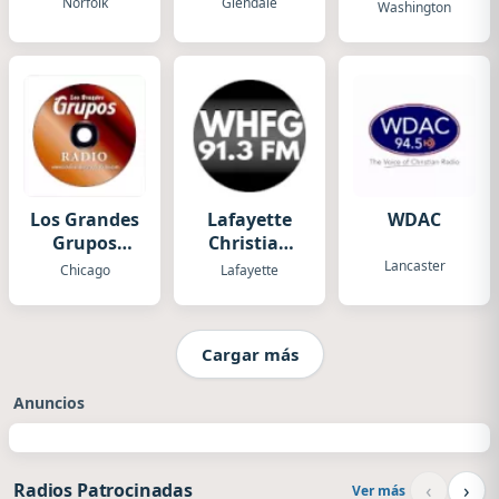
Querida
Norfolk
Glendale
Washington
Los Grandes
Lafayette
WDAC
Grupos
Christian
Radio
Talk Radio
Lancaster
Chicago
Lafayette
Cargar más
Anuncios
‹
›
Radios Patrocinadas
Ver más