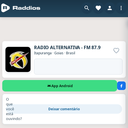
RADIO ALTERNATIVA - FM 87.9
Adicio
Itapuranga
·
Goias
·
Brasil
App Android
O
que
você
Deixar comentário
está
ouvindo?