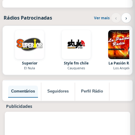
‹
›
Rádios Patrocinadas
Ver mais
Superior
Style fm chile
La Pasión Radi
El Nula
Cauquenes
Los Angeles
Comentários
Seguidores
Perfil Rádio
Publicidades