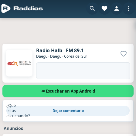
Radio Halb - FM 89.1
Agrega
Daegu
·
Daegu
·
Corea del Sur
Escuchar en App Android
¿Qué
estás
Dejar comentario
escuchando?
Anuncios