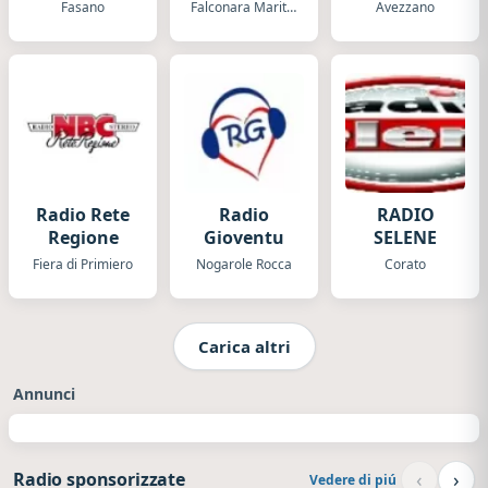
Velino
Fasano
Falconara Marittima
Avezzano
Radio Rete
Radio
RADIO
Regione
Gioventu
SELENE
Fiera di Primiero
Nogarole Rocca
Corato
Carica altri
Annunci
‹
›
Radio sponsorizzate
Vedere di piú