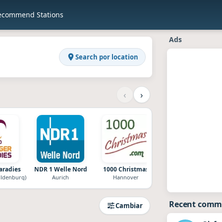
ecommend Stations
en Raddios
Niedersachsen · Germany
Ads
Search por location
‹
›
aradies
NDR 1 Welle Nord
1000 Christmas
NDR 1 Radio MV
ldenburg)
Aurich
Hannover
Aurich
Recent comm
Cambiar