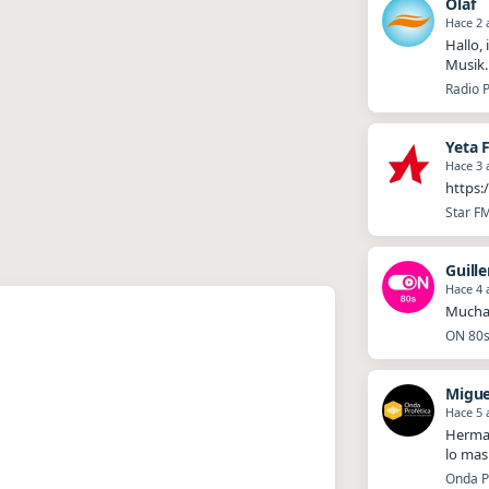
Olaf
Hace 2 
Hallo,
Musik.
Radio P
Yeta 
Hace 3 
https:
Star FM
Guill
Hace 4 
Muchas
ON 80s 
Migue
Hace 5 
Herman
lo mas
Onda Pr