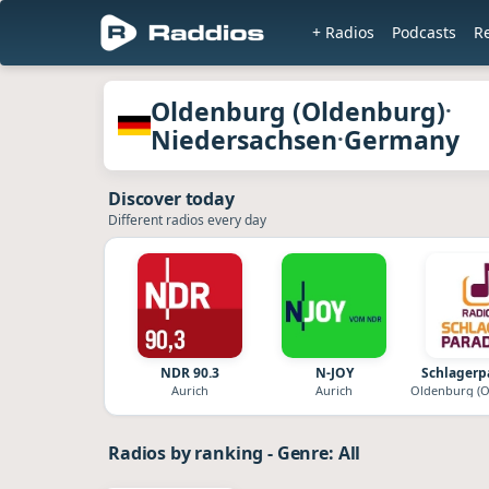
+ Radios
Podcasts
R
Radios of Oldenburg (Oldenburg) · 
Oldenburg (Oldenburg)
·
Niedersachsen
Germany
·
Discover today
Different radios every day
NDR 90.3
N-JOY
Schlagerp
Aurich
Aurich
Oldenburg (O
Radios by ranking
-
Genre: All