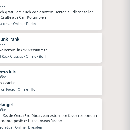
años
 ich gratuliere euch von ganzem Herzen zu dieser tollen
 Grüße aus Cali, Kolumbien
aloma · Online · Berlin
Funk Punk
años
//onerpm.link/616889087589
 Rock Classics · Online · Berlin
ermo luis
años
 Gracias
on Radio · Online · Hof
langel
años
@s de Onda Profética vean esto y por favor respondan
 pronto posible! https://www.facebo…
ofetica · Online · Dresden