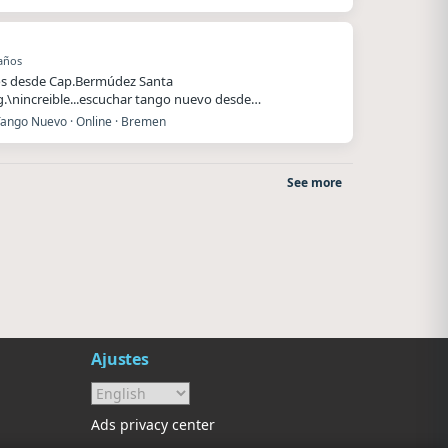
años
s desde Cap.Bermúdez Santa
rg.\nincreible...escuchar tango nuevo desde
nia..\nmucha…
Tango Nuevo · Online · Bremen
See more
o
After One
Radio La Chukara
Rosario
Santa Juana
Ajustes
Ads privacy center