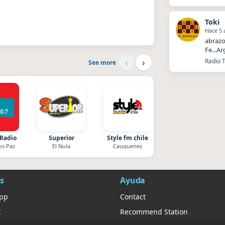
Toki
Hace 5 
abrazo
Fe...A
Alema
‹
›
Radio 
See more
 Radio
Superior
Style fm chile
Nada del otro mund
os Paz
El Nula
Cauquenes
Unquillo
s
Ayuda
App
Contact
k
Recommend Station