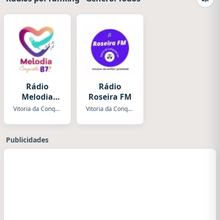
Camb
Rádio
Rádio
Melodia
Roseira FM
Conquista
Vitoria da Conquista
Vitoria da Conquista
Publicidades