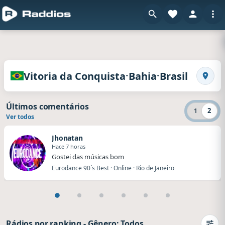
e
Rádios da Vitoria da Conquista · Bahia · Brasil
·
·
Vitoria da Conquista
Bahia
Brasil
Buscar
Últimos comentários
2
1
Ver todos
Jhonatan
Hace 7 horas
Gostei das músicas bom
Eurodance 90´s Best · Online · Rio de Janeiro
Rádios por ranking
-
Gênero: Todos