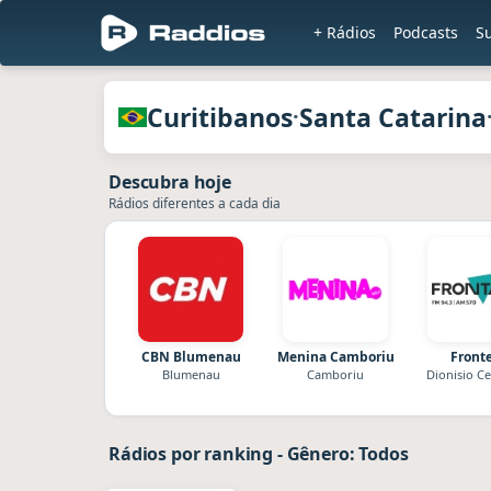
+ Rádios
Podcasts
Su
Rádios da Curitibanos · Santa Catarina
Curitibanos
Santa Catarina
·
Descubra hoje
Rádios diferentes a cada dia
CBN Blumenau
Menina Camboriu
Fronte
Blumenau
Camboriu
Dionisio C
Rádios por ranking
-
Gênero: Todos