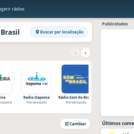
gerir rádios
en Raddios
 · Brasil
Publicidades
Brasil
·
Buscar por localização
‹
›
ira
Radio Itapema
Rádio Som do Brasil
Montecarlo
erqueira
Florianopolis
Florianopolis
Tubarão
Últimos comen
Cambiar