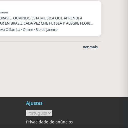
 meses
BRASIL, OUVINDO ESTA MUSICA QUE APRENDI A
AR EN BRASIL CADA VEZ CHE FUI SEA P ALEGRE FLORI…
iva O Samba · Online · Rio de Janeiro
Ver mais
La Ranchada
Style fm chile
Córdoba
Cauquenes
Ajustes
Privacidade de anúncios