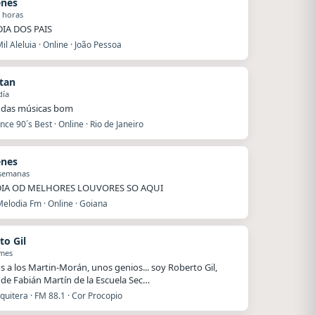
enes
 horas
DIA DOS PAIS
il Aleluia · Online · João Pessoa
tan
día
 das músicas bom
ce 90´s Best · Online · Rio de Janeiro
enes
 semanas
IA OD MELHORES LOUVORES SO AQUI
elodia Fm · Online · Goiana
to Gil
 mes
s a los Martin-Morán, unos genios... soy Roberto Gil,
de Fabián Martín de la Escuela Sec…
uitera · FM 88.1 · Cor Procopio