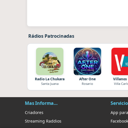
Rádios Patrocinadas
Radio La Chukara
After One
Villanos
Santa Juana
Rosario
Villa Carl
Mas Información
Servicio
Criadores
App para
Streaming Raddios
Faceboo