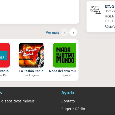
DINO
Hace 2
HOLA 
ESCUT
Rádio V
‹
›
Ver mais
 Radio
La Pasión Radio
Nada del otro mundo
Superior
os Paz
Los Angeles
Unquillo
El Nula
s
Ayuda
 dispositivos móveis
Contato
k
Sugerir Rádio