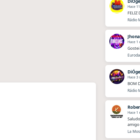
DiÓg
Hace 11
FELIZ 
Rádio M
Jhona
Hace 1 
Gostei
Eurodan
DiÓg
Hace 3
BOM D
Rádio M
Rober
Hace 1
Saludo
amigo 
La Mosq