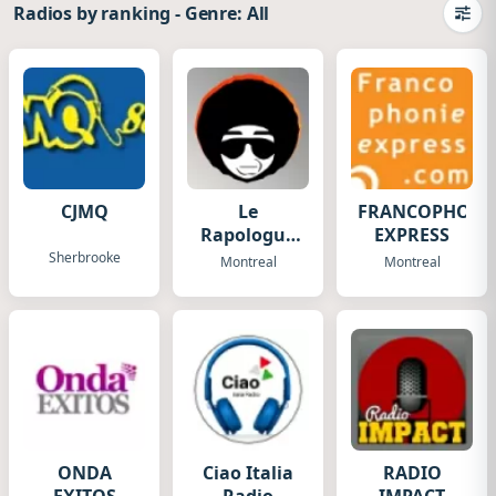
Radios by ranking
-
Genre: All
Camb
CJMQ
Le
FRANCOPHONI
Rapologue
EXPRESS
Radio
Sherbrooke
Montreal
Montreal
ONDA
Ciao Italia
RADIO