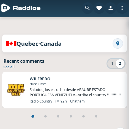
en Raddios
Radios of Quebec · Canada
·
Quebec
Canada
Search
Recent comments
2
1
See all
WILFREDO
Hace 1 mes
Saludos, los escucho desde ARAURE ESTADO
PORTUGUESA VENEZUELA...Arriba el country !!!!!!!!!!!!
Radio Country · FM 92.9 · Chatham