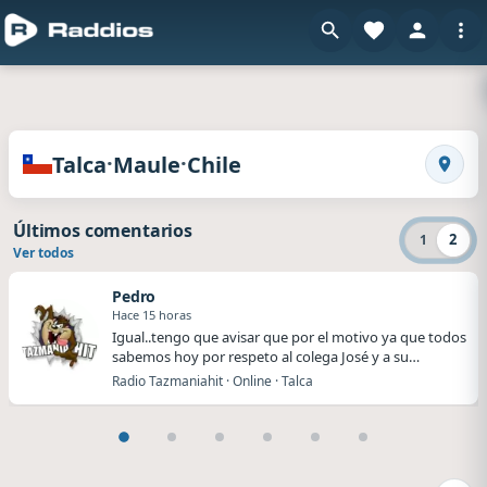
en Raddios
Radios de Talca · Maule · Chile
·
·
Talca
Maule
Chile
Busca
Últimos comentarios
2
1
Ver todos
Pedro
Hace 15 horas
Igual..tengo que avisar que por el motivo ya que todos
sabemos hoy por respeto al colega José y a su…
Radio Tazmaniahit · Online · Talca