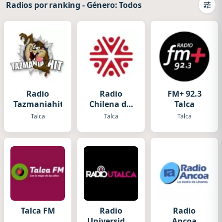
Radios por ranking
-
Género: Todos
Camb
Radio
Radio
FM+ 92.3
Tazmaniahit
Chilena del
Talca
Maule
Talca
Talca
Talca
Talca FM
Radio
Radio
Universidad
Ancoa