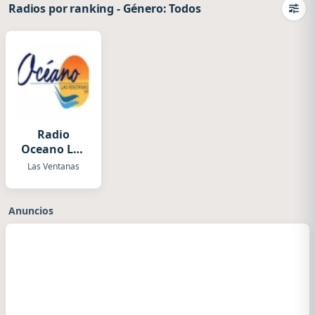
Radios por ranking
-
Género: Todos
Camb
Radio
Oceano Las
Ventanas
Las Ventanas
Anuncios