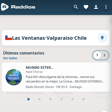
en 
Radios de Las Ventanas · Valparaiso · Chile
·
·
Las Ventanas
Valparaiso
Chile
Busca
Descubrí hoy
Últimos comentarios
1
2
Radios distintas cada día
Ver todos
MUNDO ESTEREO
Hace 3 horas
Para NO descolgarte de la sintonia... revive tus
recuerdos en la mejor. La Única... MUNDO ESTEREO
DI…
Radio Mundo Stereo · FM 95.9 · Santiago
Radio Dulce de La Ligua
Radio Malón
Clásicos 80
La Ligua
Valparaiso
Viña del Mar